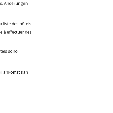
ind. Änderungen
 liste des hôtels
ée à effectuer des
otels sono
til ankomst kan