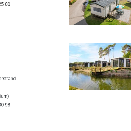
25 00
erstrand
ium)
00 98