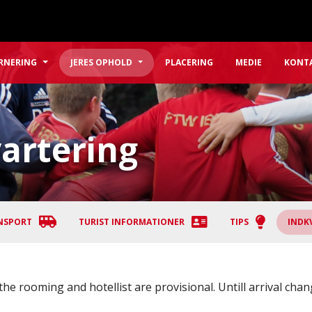
RNERING
JERES OPHOLD
PLACERING
MEDIE
KONT
artering
NSPORT
TURIST INFORMATIONER
TIPS
INDK
he rooming and hotellist are provisional. Untill arrival cha