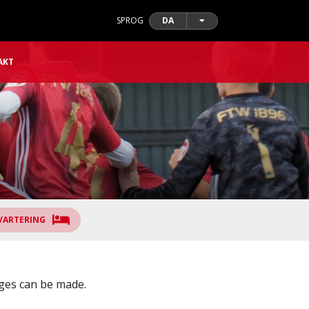
SPROG
DA
AKT
VARTERING
nges can be made.