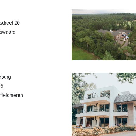
sdreef 20
nswaard
mburg
 5
Helchteren