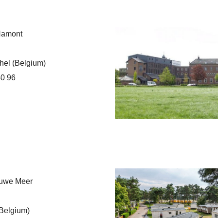
amont
el (Belgium)
40 96
auwe Meer
Belgium)