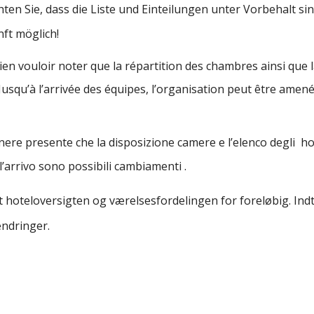
hten Sie, dass die Liste und Einteilungen unter Vorbehalt s
nft möglich!
en vouloir noter que la répartition des chambres ainsi que la
Jusqu’à l’arrivée des équipes, l’organisation peut être amen
nere presente che la disposizione camere e l’elenco degli h
ll’arrivo sono possibili cambiamenti .
hoteloversigten og værelsesfordelingen for foreløbig. Ind
ndringer.