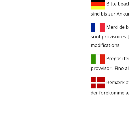
Bitte beac
sind bis zur Anku
Merci de bi
sont provisoires. 
modifications.
Pregasi te
provvisori. Fino a
Bemærk at 
der forekomme æ