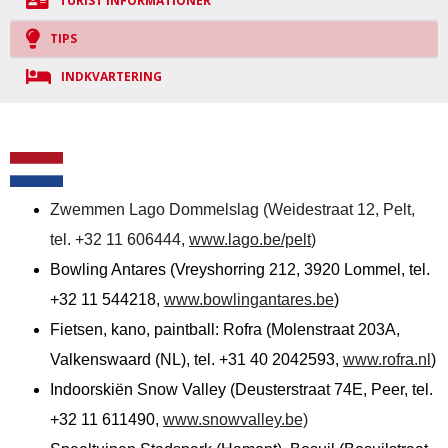
TURIST INFORMATIONER
TIPS
INDKVARTERING
Zwemmen Lago Dommelslag (Weidestraat 12, Pelt,
tel. +32 11 606444,
www.lago.be/pelt
)
Bowling Antares (Vreyshorring 212, 3920 Lommel, tel.
+32 11 544218,
www.bowlingantares.be
)
Fietsen, kano, paintball: Rofra (Molenstraat 203A,
Valkenswaard (NL), tel. +31 40 2042593,
www.rofra.nl
)
Indoorskiën Snow Valley (Deusterstraat 74E, Peer, tel.
+32 11 611490,
www.snowvalley.be)