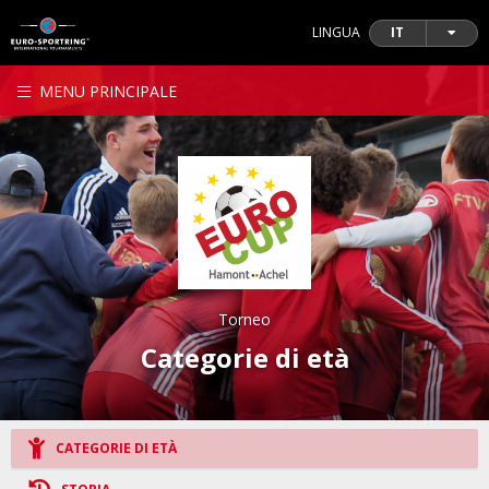
LINGUA
IT
MENU PRINCIPALE
Torneo
Categorie di età
CATEGORIE DI ETÀ