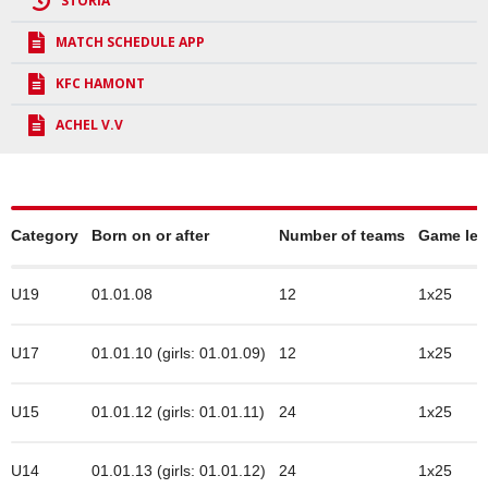
STORIA
MATCH SCHEDULE APP
KFC HAMONT
ACHEL V.V
Category
Born on or after
Number of teams
Game len
U19
01.01.08
12
1x25
U17
01.01.10 (girls: 01.01.09)
12
1x25
U15
01.01.12 (girls: 01.01.11)
24
1x25
U14
01.01.13 (girls: 01.01.12)
24
1x25