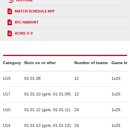
HISTOIRE
MATCH SCHEDULE APP
KFC HAMONT
ACHEL V.V
Category
Born on or after
Number of teams
Game len
U19
01.01.08
12
1x25
U17
01.01.10 (girls: 01.01.09)
12
1x25
U15
01.01.12 (girls: 01.01.11)
24
1x25
U14
01.01.13 (girls: 01.01.12)
24
1x25